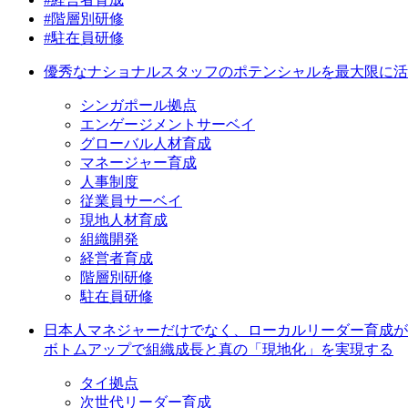
#階層別研修
#駐在員研修
優秀なナショナルスタッフのポテンシャルを最大限に活
シンガポール拠点
エンゲージメントサーベイ
グローバル人材育成
マネージャー育成
人事制度
従業員サーベイ
現地人材育成
組織開発
経営者育成
階層別研修
駐在員研修
日本人マネジャーだけでなく、ローカルリーダー育成が
ボトムアップで組織成長と真の「現地化」を実現する
タイ拠点
次世代リーダー育成