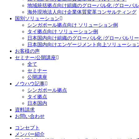
地域統括拠点向け
組織のグローバル化 /グローバ
海外現地法人向け
企業体質変革コンサルティング
国別ソリューション
シンガポール拠点向け ソリューション例
タイ拠点向け ソリューション例
日本国内向け
組織のグローバル化 /グローバルリ
日本国内向け
エンゲージメント向上ソリューショ
お客様の声
セミナー/公開講座
全て
セミナー
公開講座
ノウハウ記事
シンガポール拠点
タイ拠点
日本国内
資料請求
お問い合わせ
コンセプト
メンバー紹介