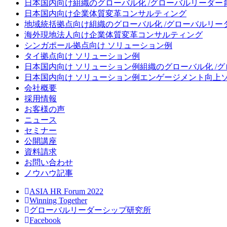
日本国内向け
組織のグローバル化 /グローバルリーダー
日本国内向け
企業体質変革コンサルティング
地域統括拠点向け
組織のグローバル化 /グローバルリー
海外現地法人向け
企業体質変革コンサルティング
シンガポール拠点向け ソリューション例
タイ拠点向け ソリューション例
日本国内向け ソリューション例
組織のグローバル化 /
日本国内向け ソリューション例
エンゲージメント向上
会社概要
採用情報
お客様の声
ニュース
セミナー
公開講座
資料請求
お問い合わせ
ノウハウ記事
ASIA HR Forum 2022
Winning Together
グローバルリーダーシップ研究所
Facebook