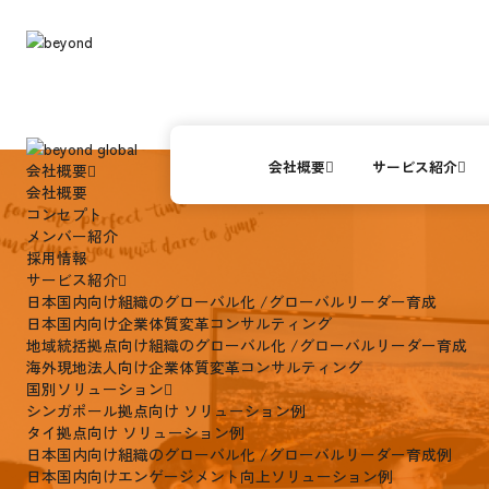
会社概要
サービス紹介
会社概要
会社概要
コンセプト
メンバー紹介
採用情報
サービス紹介
日本国内向け
組織のグローバル化 /グローバルリーダー育成
日本国内向け
企業体質変革コンサルティング
地域統括拠点向け
組織のグローバル化 /グローバルリーダー育成
海外現地法人向け
企業体質変革コンサルティング
国別ソリューション
シンガポール拠点向け ソリューション例
タイ拠点向け ソリューション例
日本国内向け
組織のグローバル化 /グローバルリーダー育成例
日本国内向け
エンゲージメント向上ソリューション例