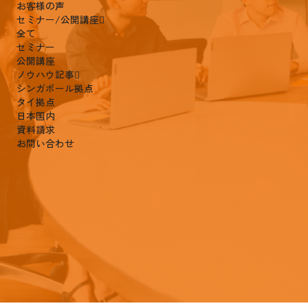
お客様の声
セミナー/公開講座
全て
セミナー
公開講座
ノウハウ記事
シンガポール拠点
タイ拠点
タイ人の国民性と人材マネジメントのポ
日本国内
資料請求
タイ拠点で抑えるべき観点
お問い合わせ
ソリューション紹介