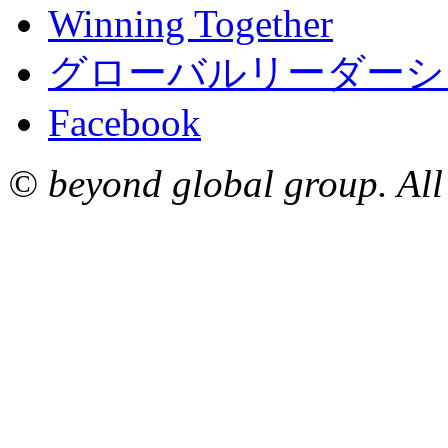
Winning Together
グローバルリーダーシ
Facebook
© beyond global group. All