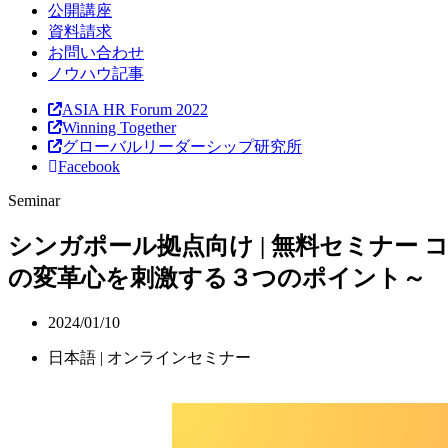
公開講座
資料請求
お問い合わせ
ノウハウ記事
ASIA HR Forum 2022
Winning Together
グローバルリーダーシップ研究所
Facebook
S
e
m
i
n
a
r
シンガポール拠点向け | 無料セミナー
コ
の変革心を刺激する３つのポイント～
2024/01/10
日本語 | オンラインセミナー