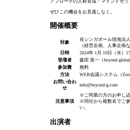
アプローチの人材育成・マインドセッ
ぜひこの機会をお見逃しなく。
開催概要
在シンガポール現地法
対象
（経営企画、人事企画
日時
2024年 1月 10日（水）
登壇者
森田 英一（beyond global g
参加費
無料
方法
WEB会議システム（Z
お問い合わ
info@beyond-g.com
せ
※ご同業の方のお申し
注意事項
※同社から複数名でご
い。
出演者