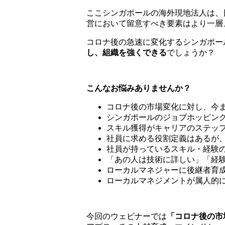
ここシンガポールの海外現地法人は、
営において留意すべき要素はより一層
コロナ後の急速に変化するシンガポー
し、組織を強く
できる
でしょうか？
こんなお悩みありませんか？
コロナ後の市場変化に対し、今
シンガポールのジョブホッピン
スキル獲得がキャリアのステッ
社員に求める役割定義はあるが
社員が持っているスキル・経験
「あの人は技術に詳しい」「経
ローカルマネジャーに後継者育
ローカルマネジメントが属人的
今回のウェビナーでは
「コロナ後の市