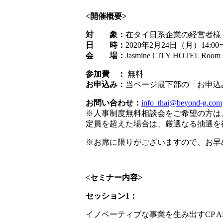
<開催概要>
対 象：
在タイ日系企業の経営者様
日 時：
2020年2月24日（月）14:00〜
会 場：
Jasmine CITY HOTEL R
参加費 ：
無料
お申込み：
当ページ最下部の「お申込
お問い合わせ：
info_thai@beyond-g.com
※人事制度無料相談会をご希望の方は
定員を超えた場合は、厳選なる抽選を
※お席に限りがございますので、お早
<セミナー内容>
セッション1：
イノベーティブな事業を生み出すCP 