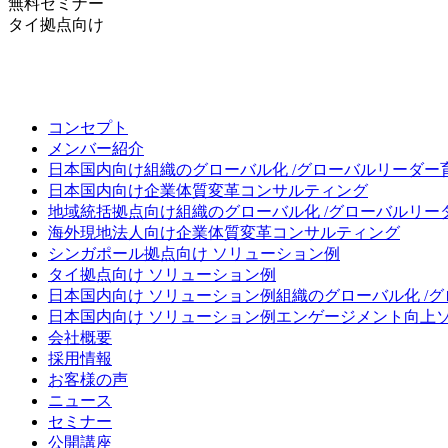
無料セミナー
タイ拠点向け
コンセプト
メンバー紹介
日本国内向け
組織のグローバル化 /グローバルリーダー
日本国内向け
企業体質変革コンサルティング
地域統括拠点向け
組織のグローバル化 /グローバルリー
海外現地法人向け
企業体質変革コンサルティング
シンガポール拠点向け ソリューション例
タイ拠点向け ソリューション例
日本国内向け ソリューション例
組織のグローバル化 /
日本国内向け ソリューション例
エンゲージメント向上
会社概要
採用情報
お客様の声
ニュース
セミナー
公開講座