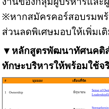
งานของกลุ่มผู้บริหารและผู
※หากสมัครคอร์สอบรมพร้อ
ส่วนลดพิเศษมอบให้เพิ่มเต
▼
หลักสูตรพัฒนาทัศนคติส
ทักษะบริหารให้พร้อมใช้จ
#
มุมมอง
เดือนที่จัด
Sense
of Own
มิถุนายน
1
Ownership
Leadership
E
Strengtheni